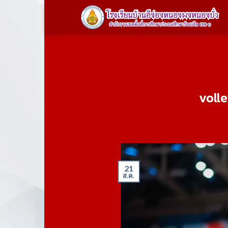
Skip
to
content
voll
21
ส.ค.