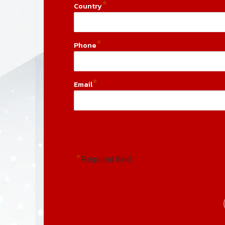
*
Country
*
Phone
*
Email
*
Required field