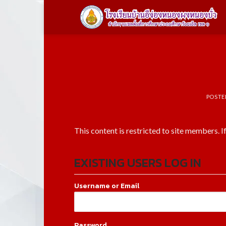
Skip
to
content
POSTE
This content is restricted to site members. I
EXISTING USERS LOG IN
Username or Email
Password