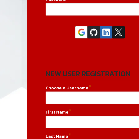
NEW USER REGISTRATION
*
Choose a Username
*
First Name
*
Last Name